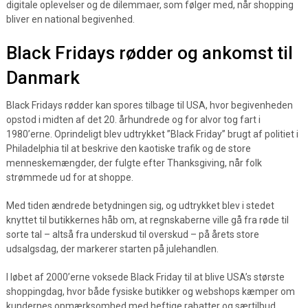
digitale oplevelser og de dilemmaer, som følger med, når shopping
bliver en national begivenhed.
Black Fridays rødder og ankomst til
Danmark
Black Fridays rødder kan spores tilbage til USA, hvor begivenheden
opstod i midten af det 20. århundrede og for alvor tog fart i
1980’erne. Oprindeligt blev udtrykket ”Black Friday” brugt af politiet i
Philadelphia til at beskrive den kaotiske trafik og de store
menneskemængder, der fulgte efter Thanksgiving, når folk
strømmede ud for at shoppe.
Med tiden ændrede betydningen sig, og udtrykket blev i stedet
knyttet til butikkernes håb om, at regnskaberne ville gå fra røde til
sorte tal – altså fra underskud til overskud – på årets store
udsalgsdag, der markerer starten på julehandlen.
I løbet af 2000’erne voksede Black Friday til at blive USA’s største
shoppingdag, hvor både fysiske butikker og webshops kæmper om
kundernes opmærksomhed med heftige rabatter og særtilbud.