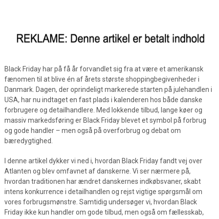
Black Friday har på få år forvandlet sig fra at være et amerikansk
fænomen til at blive én af årets største shoppingbegivenheder i
Danmark. Dagen, der oprindeligt markerede starten på julehandlen i
USA, har nu indtaget en fast plads i kalenderen hos både danske
forbrugere og detailhandlere. Med lokkende tilbud, lange køer og
massiv markedsføring er Black Friday blevet et symbol på forbrug
og gode handler – men også på overforbrug og debat om
bæredygtighed.
I denne artikel dykker vi ned i, hvordan Black Friday fandt vej over
Atlanten og blev omfavnet af danskerne. Vi ser nærmere på,
hvordan traditionen har ændret danskernes indkøbsvaner, skabt
intens konkurrence i detailhandlen og rejst vigtige spørgsmål om
vores forbrugsmønstre. Samtidig undersøger vi, hvordan Black
Friday ikke kun handler om gode tilbud, men også om fællesskab,