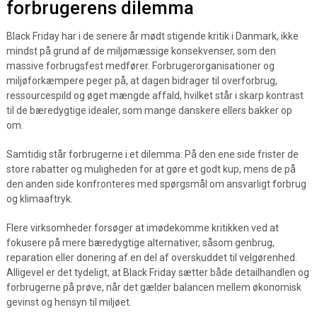
forbrugerens dilemma
Black Friday har i de senere år mødt stigende kritik i Danmark, ikke
mindst på grund af de miljømæssige konsekvenser, som den
massive forbrugsfest medfører. Forbrugerorganisationer og
miljøforkæmpere peger på, at dagen bidrager til overforbrug,
ressourcespild og øget mængde affald, hvilket står i skarp kontrast
til de bæredygtige idealer, som mange danskere ellers bakker op
om.
Samtidig står forbrugerne i et dilemma: På den ene side frister de
store rabatter og muligheden for at gøre et godt kup, mens de på
den anden side konfronteres med spørgsmål om ansvarligt forbrug
og klimaaftryk.
Flere virksomheder forsøger at imødekomme kritikken ved at
fokusere på mere bæredygtige alternativer, såsom genbrug,
reparation eller donering af en del af overskuddet til velgørenhed.
Alligevel er det tydeligt, at Black Friday sætter både detailhandlen og
forbrugerne på prøve, når det gælder balancen mellem økonomisk
gevinst og hensyn til miljøet.