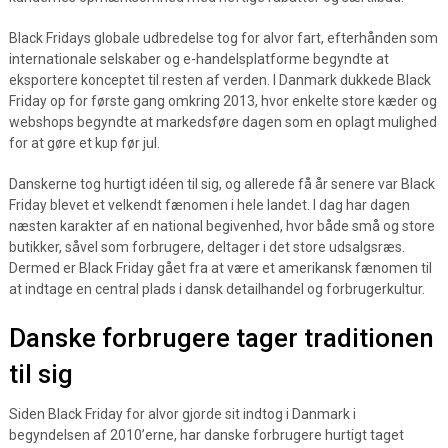
Black Fridays globale udbredelse tog for alvor fart, efterhånden som
internationale selskaber og e-handelsplatforme begyndte at
eksportere konceptet til resten af verden. I Danmark dukkede Black
Friday op for første gang omkring 2013, hvor enkelte store kæder og
webshops begyndte at markedsføre dagen som en oplagt mulighed
for at gøre et kup før jul.
Danskerne tog hurtigt idéen til sig, og allerede få år senere var Black
Friday blevet et velkendt fænomen i hele landet. I dag har dagen
næsten karakter af en national begivenhed, hvor både små og store
butikker, såvel som forbrugere, deltager i det store udsalgsræs.
Dermed er Black Friday gået fra at være et amerikansk fænomen til
at indtage en central plads i dansk detailhandel og forbrugerkultur.
Danske forbrugere tager traditionen
til sig
Siden Black Friday for alvor gjorde sit indtog i Danmark i
begyndelsen af 2010’erne, har danske forbrugere hurtigt taget