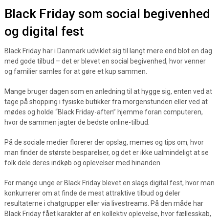
Black Friday som social begivenhed
og digital fest
Black Friday har i Danmark udviklet sig til langt mere end blot en dag
med gode tilbud – det er blevet en social begivenhed, hvor venner
og familier samles for at gøre et kup sammen.
Mange bruger dagen som en anledning til at hygge sig, enten ved at
tage på shopping i fysiske butikker fra morgenstunden eller ved at
mødes og holde “Black Friday-aften” hjemme foran computeren,
hvor de sammen jagter de bedste online-tilbud.
På de sociale medier florerer der opslag, memes og tips om, hvor
man finder de største besparelser, og det er ikke ualmindeligt at se
folk dele deres indkøb og oplevelser med hinanden.
For mange unge er Black Friday blevet en slags digital fest, hvor man
konkurrerer om at finde de mest attraktive tilbud og deler
resultaterne i chatgrupper eller via livestreams. På den måde har
Black Friday fået karakter af en kollektiv oplevelse, hvor fællesskab,