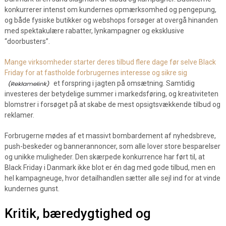
konkurrerer intenst om kundernes opmærksomhed og pengepung,
og både fysiske butikker og webshops forsøger at overgå hinanden
med spektakulære rabatter, lynkampagner og eksklusive
“doorbusters”.
Mange virksomheder starter deres tilbud flere dage før selve Black
Friday for at fastholde forbrugernes interesse og sikre sig
et forspring i jagten på omsætning. Samtidig
investeres der betydelige summer i markedsføring, og kreativiteten
blomstrer i forsøget på at skabe de mest opsigtsvækkende tilbud og
reklamer.
Forbrugerne mødes af et massivt bombardement af nyhedsbreve,
push-beskeder og bannerannoncer, som alle lover store besparelser
og unikke muligheder. Den skærpede konkurrence har ført til, at
Black Friday i Danmark ikke blot er én dag med gode tilbud, men en
hel kampagneuge, hvor detailhandlen sætter alle sejl ind for at vinde
kundernes gunst.
Kritik, bæredygtighed og