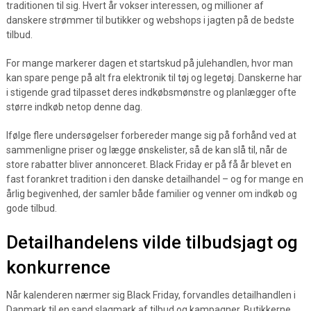
traditionen til sig. Hvert år vokser interessen, og millioner af
danskere strømmer til butikker og webshops i jagten på de bedste
tilbud.
For mange markerer dagen et startskud på julehandlen, hvor man
kan spare penge på alt fra elektronik til tøj og legetøj. Danskerne har
i stigende grad tilpasset deres indkøbsmønstre og planlægger ofte
større indkøb netop denne dag.
Ifølge flere undersøgelser forbereder mange sig på forhånd ved at
sammenligne priser og lægge ønskelister, så de kan slå til, når de
store rabatter bliver annonceret. Black Friday er på få år blevet en
fast forankret tradition i den danske detailhandel – og for mange en
årlig begivenhed, der samler både familier og venner om indkøb og
gode tilbud.
Detailhandelens vilde tilbudsjagt og
konkurrence
Når kalenderen nærmer sig Black Friday, forvandles detailhandlen i
Danmark til en sand slagmark af tilbud og kampagner. Butikkerne