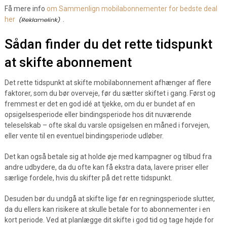
Få mere info
om Sammenlign mobilabonnementer for bedste deal
her
.
Sådan finder du det rette tidspunkt
at skifte abonnement
Det rette tidspunkt at skifte mobilabonnement afhænger af flere
faktorer, som du bør overveje, før du sætter skiftet i gang. Først og
fremmest er det en god idé at tjekke, om du er bundet af en
opsigelsesperiode eller bindingsperiode hos dit nuværende
teleselskab – ofte skal du varsle opsigelsen en måned i forvejen,
eller vente til en eventuel bindingsperiode udløber.
Det kan også betale sig at holde øje med kampagner og tilbud fra
andre udbydere, da du ofte kan få ekstra data, lavere priser eller
særlige fordele, hvis du skifter på det rette tidspunkt.
Desuden bør du undgå at skifte lige før en regningsperiode slutter,
da du ellers kan risikere at skulle betale for to abonnementer i en
kort periode. Ved at planlægge dit skifte i god tid og tage højde for