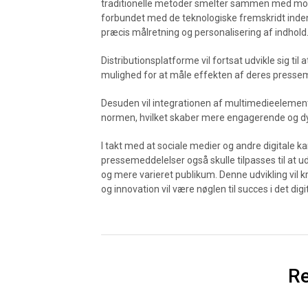
traditionelle metoder smelter sammen med mod
forbundet med de teknologiske fremskridt inden 
præcis målretning og personalisering af indhold
Distributionsplatforme vil fortsat udvikle sig ti
mulighed for at måle effekten af deres presse
Desuden vil integrationen af multimedieelemente
normen, hvilket skaber mere engagerende og d
I takt med at sociale medier og andre digitale kan
pressemeddelelser også skulle tilpasses til at ud
og mere varieret publikum. Denne udvikling vil kr
og innovation vil være nøglen til succes i det dig
Re