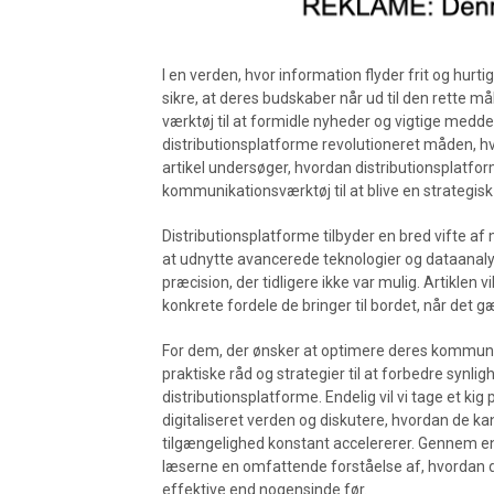
I en verden, hvor information flyder frit og hurt
sikre, at deres budskaber når ud til den rette m
værktøj til at formidle nyheder og vigtige meddel
distributionsplatforme revolutioneret måden, hv
artikel undersøger, hvordan distributionsplatfo
kommunikationsværktøj til at blive en strategis
Distributionsplatforme tilbyder en bred vifte af
at udnytte avancerede teknologier og dataanal
præcision, der tidligere ikke var mulig. Artiklen 
konkrete fordele de bringer til bordet, når det
For dem, der ønsker at optimere deres kommunika
praktiske råd og strategier til at forbedre sy
distributionsplatforme. Endelig vil vi tage et k
digitaliseret verden og diskutere, hvordan de ka
tilgængelighed konstant accelererer. Gennem e
læserne en omfattende forståelse af, hvordan 
effektive end nogensinde før.