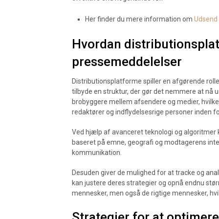
Her finder du mere information om
Udsend 
Hvordan distributionspla
pressemeddelelser
Distributionsplatforme spiller en afgørende rol
tilbyde en struktur, der gør det nemmere at nå u
brobyggere mellem afsendere og medier, hvilket 
redaktører og indflydelsesrige personer inden for
Ved hjælp af avanceret teknologi og algoritmer
baseret på emne, geografi og modtagerens intere
kommunikation.
Desuden giver de mulighed for at tracke og ana
kan justere deres strategier og opnå endnu størr
mennesker, men også de rigtige mennesker, hvi
Strategier for at optime