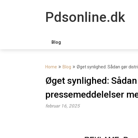
Skip
to
Pdsonline.dk
content
Blog
Home
Blog
Øget synlighed: Sådan gør dist
Øget synlighed: Sådan 
pressemeddelelser mer
februar 16, 2025