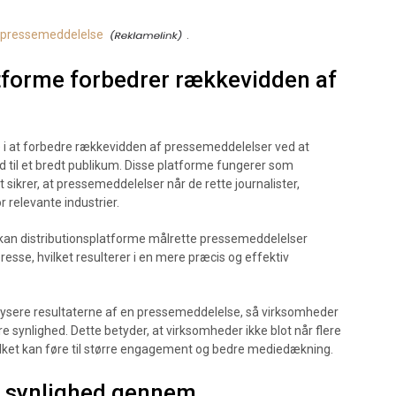
pressemeddelelse
.
tforme forbedrer rækkevidden af
le i at forbedre rækkevidden af pressemeddelelser ved at
d til et bredt publikum. Disse platforme fungerer som
sikrer, at pressemeddelelser når de rette journalister,
 relevante industrier.
 kan distributionsplatforme målrette pressemeddelelser
sse, hvilket resulterer i en mere præcis og effektiv
lysere resultaterne af en pressemeddelelse, så virksomheder
e synlighed. Dette betyder, at virksomheder ikke blot når flere
lket kan føre til større engagement og bedre mediedækning.
re synlighed gennem