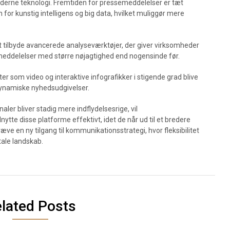
erne teknologi. Fremtiden for pressemeddelelser er tæt
for kunstig intelligens og big data, hvilket muliggør mere
.
l at tilbyde avancerede analyseværktøjer, der giver virksomheder
meddelelser med større nøjagtighed end nogensinde før.
r som video og interaktive infografikker i stigende grad blive
ynamiske nyhedsudgivelser.
aler bliver stadig mere indflydelsesrige, vil
nytte disse platforme effektivt, idet de når ud til et bredere
æve en ny tilgang til kommunikationsstrategi, hvor fleksibilitet
itale landskab.
lated Posts