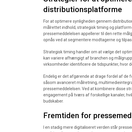
distributionsplatforme
For at optimere synligheden gennem distributio
målrettet indhold, strategisk timing og platform-
pressemeddelelsen appellerer til den rette mål
opnås ved at segmentere modtagerne og tilpas
Strategisk timing handler om at vælge det opti
kan variere afhængigt af branchen og målgrupp
virksomheder identificere de tidspunkter, hvor 
Endelig er det afgørende at drage fordel af de fo
såsom avanceret målretning, multimedieintegrat
pressemeddelelsen. Ved at kombinere disse st
engagement på tværs af forskellige kanaler, hvil
budskaber.
Fremtiden for pressemedde
I en stadig mere digitaliseret verden står press