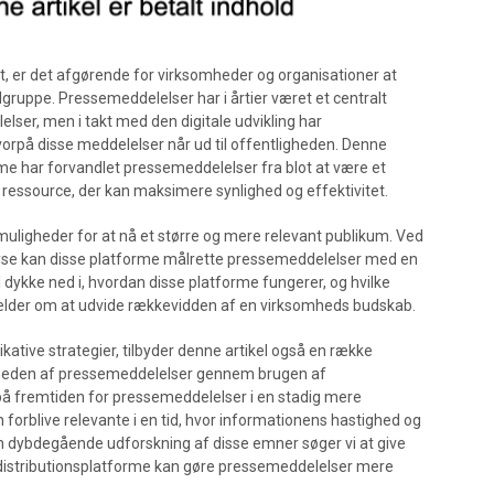
igt, er det afgørende for virksomheder og organisationer at
ålgruppe. Pressemeddelelser har i årtier været et centralt
elser, men i takt med den digitale udvikling har
orpå disse meddelelser når ud til offentligheden. Denne
rme har forvandlet pressemeddelelser fra blot at være et
k ressource, der kan maksimere synlighed og effektivitet.
 muligheder for at nå et større og mere relevant publikum. Ved
yse kan disse platforme målrette pressemeddelelser med en
vil dykke ned i, hvordan disse platforme fungerer, og hvilke
 gælder om at udvide rækkevidden af en virksomheds budskab.
tive strategier, tilbyder denne artikel også en række
nligheden af pressemeddelelser gennem brugen af
ig på fremtiden for pressemeddelelser i en stadig mere
n forblive relevante i en tid, hvor informationens hastighed og
n dybdegående udforskning af disse emner søger vi at give
distributionsplatforme kan gøre pressemeddelelser mere