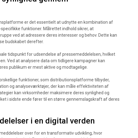
nsplatforme er det essentielt at udnytte en kombination af
specifikke funktioner. Målrettet indhold sikrer, at
gruppe ved at adressere deres interesser og behov. Dette kan
se budskabet derefter.
male tidspunkt for udsendelse af pressemeddelelsen, hvilket
en. Ved at analysere data om tidligere kampagner kan
deres publikum er mest aktive og modtagelige.
rskellige funktioner, som distributionsplatforme tilbyder,
ion og analyseværktøjer, der kan måle effektiviteten af
rategier kan virksomheder maksimere deres synlighed og
ket i sidste ende fører til en større gennemslagskraft af deres
lelser i en digital verden
emeddelelser over for en transformativ udvikling, hvor