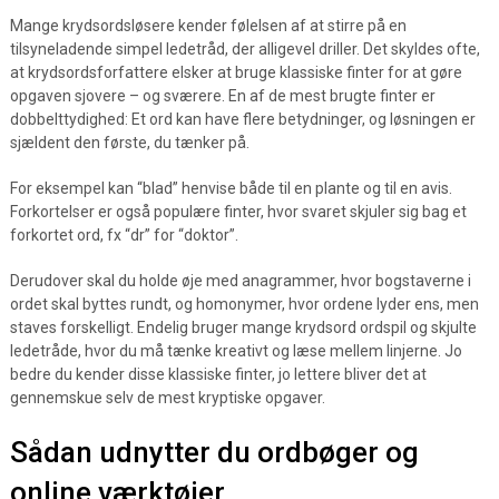
Mange krydsordsløsere kender følelsen af at stirre på en
tilsyneladende simpel ledetråd, der alligevel driller. Det skyldes ofte,
at krydsordsforfattere elsker at bruge klassiske finter for at gøre
opgaven sjovere – og sværere. En af de mest brugte finter er
dobbelttydighed: Et ord kan have flere betydninger, og løsningen er
sjældent den første, du tænker på.
For eksempel kan “blad” henvise både til en plante og til en avis.
Forkortelser er også populære finter, hvor svaret skjuler sig bag et
forkortet ord, fx “dr” for “doktor”.
Derudover skal du holde øje med anagrammer, hvor bogstaverne i
ordet skal byttes rundt, og homonymer, hvor ordene lyder ens, men
staves forskelligt. Endelig bruger mange krydsord ordspil og skjulte
ledetråde, hvor du må tænke kreativt og læse mellem linjerne. Jo
bedre du kender disse klassiske finter, jo lettere bliver det at
gennemskue selv de mest kryptiske opgaver.
Sådan udnytter du ordbøger og
online værktøjer