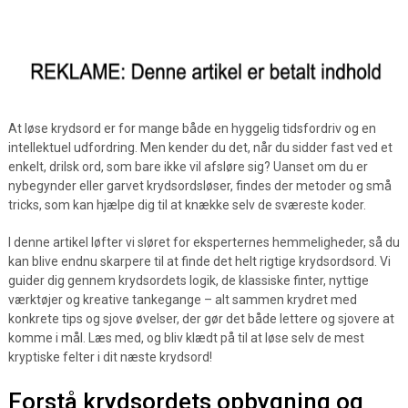
At løse krydsord er for mange både en hyggelig tidsfordriv og en
intellektuel udfordring. Men kender du det, når du sidder fast ved et
enkelt, drilsk ord, som bare ikke vil afsløre sig? Uanset om du er
nybegynder eller garvet krydsordsløser, findes der metoder og små
tricks, som kan hjælpe dig til at knække selv de sværeste koder.
I denne artikel løfter vi sløret for eksperternes hemmeligheder, så du
kan blive endnu skarpere til at finde det helt rigtige krydsordsord. Vi
guider dig gennem krydsordets logik, de klassiske finter, nyttige
værktøjer og kreative tankegange – alt sammen krydret med
konkrete tips og sjove øvelser, der gør det både lettere og sjovere at
komme i mål. Læs med, og bliv klædt på til at løse selv de mest
kryptiske felter i dit næste krydsord!
Forstå krydsordets opbygning og