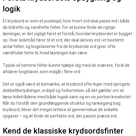
logik
Et krydsord er som et puslespil, hvor hvert ord skal passe ind i både
de lodrette og vandrette felter. For at kunne finde de rigtige
løsninger, er det vigtigt først at forstå, hvordan krydsordet er bygget
op. Hver ledetråd fører til et ord, der skal skrives ind i et bestemt
antal felter, og bogstaverne fra de krydsende ord giver ofte
værdifulde hints til, hvad løsningen kan være.
Typisk vil nemme felter kunne hjælpe dig med de sværere, fordi de
afslører bogstaver, som indgår i flere ord.
Det er også værd at bemærke, at krydsord ofte leger med sprogets
dobbeltbetydninger, ordspil og forkortelser, så det gælder om at
læse ledetrådene med både logisk sans og en vis portion kreativitet.
Når du forstår den grundlæggende struktur og tankegang bag
krydsord, bliver det meget lettere at gennemskue de enkelte
opgaver – og at finde de perfekte ord, der passer præcis ind.
Kend de klassiske krydsordsfinter