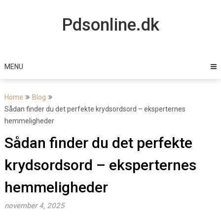
Skip
to
Pdsonline.dk
content
MENU
Home
Blog
Sådan finder du det perfekte krydsordsord – eksperternes
hemmeligheder
Sådan finder du det perfekte
krydsordsord – eksperternes
hemmeligheder
november 4, 2025