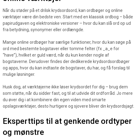
Når du støder på et drilsk krydsordsord, kan ordbøger og online
værktøjer være din bedste ven. Start med en klassisk ordbog – både
papirudgaven og elektroniske versioner – hvor du kan slå ord op ud
fra betydning, synonymer eller ordlængde.
Mange online ordbøger har særlige funktioner, hvor du kan søge på
ord med bestemte bogstaver eller tomme felter (fx _a_e for
“have”), hvilket er guld værd, når du kun kender nogle af
bogstaverne. Derudover findes der dedikerede krydsordsordbøger
og apps, hvor du kan indtaste de bogstaver, du har, og få forslag til
mulige løsninger.
Husk dog, at værktøjerne ikke løser krydsordet for dig – brug dem
som støtte, når du sidder fast, og til at udvide dit ordforråd. Jo mere
du øver dig i at kombinere din egen viden med smarte
opslagsværktøjer, desto hurtigere og sjovere bliver din krydsordsjagt.
Eksperttips til at genkende ordtyper
og mønstre