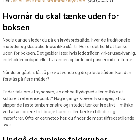
Her
kan du læse mere om immer krydsord
.
Hvornår du skal tænke uden for
boksen
Nogle gange støder du på en krydsordsgåde, hvor de traditionelle
metoder og klassiske tricks ikke slår til. Her er det tid til at tænke
uden for boksen. Det gælder især, hvis ledetråden virker usædvanlig,
indeholder ordspil, eller hvis ingen oplagte ord passer ind i felterne.
Når du er gået i stå, så prøv at vende og dreje ledetråden: Kan den
forstås på flere måder?
Er der tale om et synonym, en dobbelttydighed eller måske et
kulturelt referencepunkt? Nogle gange kræver løsningen, at du
slipper de faste tankemønstre og i stedet tænker kreativt – måske
ved at associere frit, bruge humor eller tænke i billeder og
metaforer. Ofte er det netop her, du finder de mest tilfredsstillende
svar.