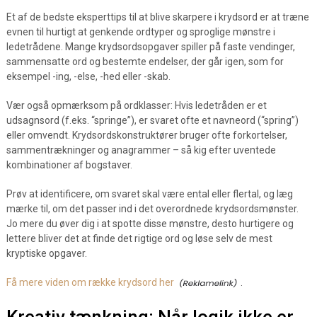
Et af de bedste eksperttips til at blive skarpere i krydsord er at træne
evnen til hurtigt at genkende ordtyper og sproglige mønstre i
ledetrådene. Mange krydsordsopgaver spiller på faste vendinger,
sammensatte ord og bestemte endelser, der går igen, som for
eksempel -ing, -else, -hed eller -skab.
Vær også opmærksom på ordklasser: Hvis ledetråden er et
udsagnsord (f.eks. “springe”), er svaret ofte et navneord (“spring”)
eller omvendt. Krydsordskonstruktører bruger ofte forkortelser,
sammentrækninger og anagrammer – så kig efter uventede
kombinationer af bogstaver.
Prøv at identificere, om svaret skal være ental eller flertal, og læg
mærke til, om det passer ind i det overordnede krydsordsmønster.
Jo mere du øver dig i at spotte disse mønstre, desto hurtigere og
lettere bliver det at finde det rigtige ord og løse selv de mest
kryptiske opgaver.
Få mere viden om række krydsord her
.