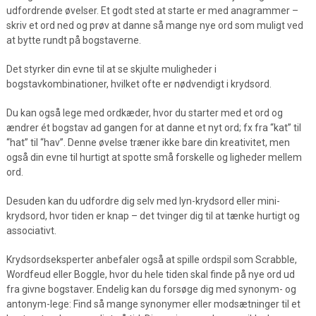
udfordrende øvelser. Et godt sted at starte er med anagrammer –
skriv et ord ned og prøv at danne så mange nye ord som muligt ved
at bytte rundt på bogstaverne.
Det styrker din evne til at se skjulte muligheder i
bogstavkombinationer, hvilket ofte er nødvendigt i krydsord.
Du kan også lege med ordkæder, hvor du starter med et ord og
ændrer ét bogstav ad gangen for at danne et nyt ord; fx fra “kat” til
“hat” til “hav”. Denne øvelse træner ikke bare din kreativitet, men
også din evne til hurtigt at spotte små forskelle og ligheder mellem
ord.
Desuden kan du udfordre dig selv med lyn-krydsord eller mini-
krydsord, hvor tiden er knap – det tvinger dig til at tænke hurtigt og
associativt.
Krydsordseksperter anbefaler også at spille ordspil som Scrabble,
Wordfeud eller Boggle, hvor du hele tiden skal finde på nye ord ud
fra givne bogstaver. Endelig kan du forsøge dig med synonym- og
antonym-lege: Find så mange synonymer eller modsætninger til et