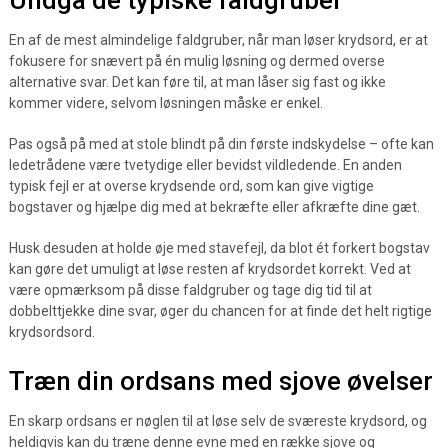
Undgå de typiske faldgruber
En af de mest almindelige faldgruber, når man løser krydsord, er at
fokusere for snævert på én mulig løsning og dermed overse
alternative svar. Det kan føre til, at man låser sig fast og ikke
kommer videre, selvom løsningen måske er enkel.
Pas også på med at stole blindt på din første indskydelse – ofte kan
ledetrådene være tvetydige eller bevidst vildledende. En anden
typisk fejl er at overse krydsende ord, som kan give vigtige
bogstaver og hjælpe dig med at bekræfte eller afkræfte dine gæt.
Husk desuden at holde øje med stavefejl, da blot ét forkert bogstav
kan gøre det umuligt at løse resten af krydsordet korrekt. Ved at
være opmærksom på disse faldgruber og tage dig tid til at
dobbelttjekke dine svar, øger du chancen for at finde det helt rigtige
krydsordsord.
Træn din ordsans med sjove øvelser
En skarp ordsans er nøglen til at løse selv de sværeste krydsord, og
heldigvis kan du træne denne evne med en række sjove og