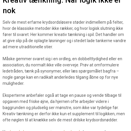
Kreativ tænkning: Når logik ikke er
nok
Selv de mest erfarne krydsordsløsere støder indimellem på felter,
hvor de klassiske metoder ikke rækker, og hvor logisk slutning ikke
fører til svaret. Her kommer kreativ tænkning i spil. Det handler om
at give slip på de oplagte løsninger og i stedet lade tankerne vandre
ad mere utraditionelle stier.
Måske gemmer svaret sig i en ordleg, en dobbelttydighed eller en
association, du normalt ikke ville overveje. Prøv at omformulere
ledetråden, tænk på synonymer, eller læs spørgsmålet bagfra –
nogle gange kan en radikalt anderledes tilgang åbne op for nye
muligheder.
Eksperterne anbefaler også at tage en pause og vende tilbage til
opgaven med friske øjne, da hjernen ofte arbejder videre i
baggrunden og pludselig ser mønstre, som ikke var tydelige før.
Kreativ tænkning er derfor ikke kun et supplement til logikken, men
ofte nøglen til at knække selv de mest drilske krydsordsnødder.