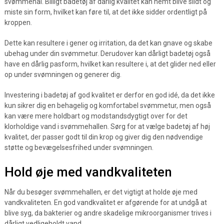
svømmehal. Billigt badetøj af dårlig kvalitet kan nemt blive slidt og
miste sin form, hvilket kan føre til, at det ikke sidder ordentligt på
kroppen.
Dette kan resultere i gener og irritation, da det kan gnave og skabe
ubehag under din svømmetur. Derudover kan dårligt badetøj også
have en dårlig pasform, hvilket kan resultere i, at det glider ned eller
op under svømningen og generer dig.
Investering i badetøj af god kvalitet er derfor en god idé, da det ikke
kun sikrer dig en behagelig og komfortabel svømmetur, men også
kan være mere holdbart og modstandsdygtigt over for det
klorholdige vand i svømmehallen. Sørg for at vælge badetøj af høj
kvalitet, der passer godt til din krop og giver dig den nødvendige
støtte og bevægelsesfrihed under svømningen.
Hold øje med vandkvaliteten
Når du besøger svømmehallen, er det vigtigt at holde øje med
vandkvaliteten. En god vandkvalitet er afgørende for at undgå at
blive syg, da bakterier og andre skadelige mikroorganismer trives i
dårligt vedligeholdt vand.