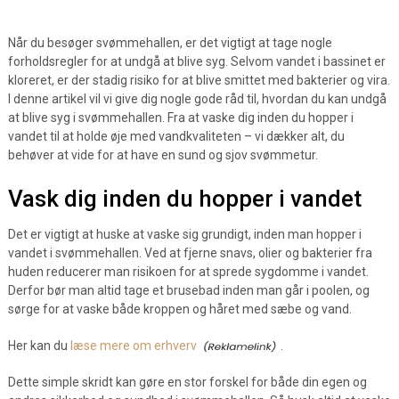
Når du besøger svømmehallen, er det vigtigt at tage nogle
forholdsregler for at undgå at blive syg. Selvom vandet i bassinet er
kloreret, er der stadig risiko for at blive smittet med bakterier og vira.
I denne artikel vil vi give dig nogle gode råd til, hvordan du kan undgå
at blive syg i svømmehallen. Fra at vaske dig inden du hopper i
vandet til at holde øje med vandkvaliteten – vi dækker alt, du
behøver at vide for at have en sund og sjov svømmetur.
Vask dig inden du hopper i vandet
Det er vigtigt at huske at vaske sig grundigt, inden man hopper i
vandet i svømmehallen. Ved at fjerne snavs, olier og bakterier fra
huden reducerer man risikoen for at sprede sygdomme i vandet.
Derfor bør man altid tage et brusebad inden man går i poolen, og
sørge for at vaske både kroppen og håret med sæbe og vand.
Her kan du
læse mere om erhverv
.
Dette simple skridt kan gøre en stor forskel for både din egen og