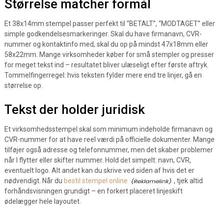
Størrelse matcher formål
Et 38x14mm stempel passer perfekt til “BETALT”, “MODTAGET” eller
simple godkendelsesmarkeringer. Skal du have firmanavn, CVR-
nummer og kontaktinfo med, skal du op på mindst 47x18mm eller
58x22mm. Mange virksomheder køber for små stempler og presser
for meget tekst ind – resultatet bliver ulæseligt efter første aftryk.
Tommelfingerregel: hvis teksten fylder mere end tre linjer, gå en
størrelse op.
Tekst der holder juridisk
Et virksomhedsstempel skal som minimum indeholde firmanavn og
CVR-nummer for at have reel værdi på officielle dokumenter. Mange
tilføjer også adresse og telefonnummer, men det skaber problemer
når I flytter eller skifter nummer. Hold det simpelt: navn, CVR,
eventuelt logo. Alt andet kan du skrive ved siden af hvis det er
nødvendigt. Når du
bestil stempel online
, tjek altid
forhåndsvisningen grundigt – en forkert placeret linjeskift
ødelægger hele layoutet.