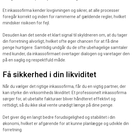
Et inkassofirma kender lovgivningen og sikrer, at alle processer
foregår korrekt og inden for rammerne af gældende regler, hvilket
mindsker risikoen for fejl.
Desuden kan det sende et klart signal til skyldneren om, at du tager
din forretning alvorligt, hvilket ofte øger chancen for at få dine
penge hurtigere. Samtidig undgår du de ofte ubehagelige samtaler
med kunder, da inkassofirmaet overtager dialogen og varetager den
på en saglig og respektfuld måde.
Få sikkerhed i din likviditet
Når du vælger det rigtige inkassofirma, får du en vigtig partner, der
kan styrke din virksomheds likviditet. Et professionelt inkassofirma
sørger for, at ubetalte fakturaer bliver håndteret effektivt og
rettidigt, så du ikke skal vente unødigt længe på dine penge.
Det giver dig en langt bedre forudsigelighed og stabilitet i din
økonomi, hvilket er afgørende for at kunne planlægge og udvikle din
forretning.