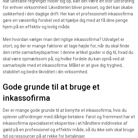
Når ubetalte regninger hober sig op, kan det være en stor udfordring
for enhver virksomhed. Likviditeten bliver presset, og det kan skabe
usikkerhed i den daglige drift. Her kan et professionelt inkassofirma
gøre en væsentlig forskel ved at hjælpe dig med at få dine penge
hjem på en effektiv og lovlig måde.
Men hvordan vælger man det rigtige inkassofirma? Udvalget er
stort, og der er mange faktorer at tage højde for, når du skal finde
den rette samarbejdspartner. I denne artikel guider vi dig til, hvad du
skal være opmærksom på, og hvilke fordele du kan opnå ved at
samarbejde med et inkassofirma. Målet er at give dig tryghed,
stabilitet og bedre likviditet i din virksomhed.
Gode grunde til at bruge et
inkassofirma
Der er mange gode grunde til at benytte et inkassofirma, hvis du
oplever udfordringer med dårlige betalere. Først og fremmest har et
inkassofirma specialiseret ekspertise i at håndtere inddrivelse af
gæld på en professionel og effektiv måde, så du ikke selv skal bruge
tid og ressourcer på at rykke for betalinger.