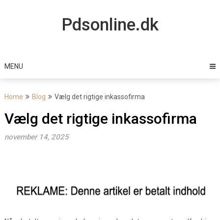
Skip
to
Pdsonline.dk
content
MENU
Home
Blog
Vælg det rigtige inkassofirma
Vælg det rigtige inkassofirma
november 14, 2025