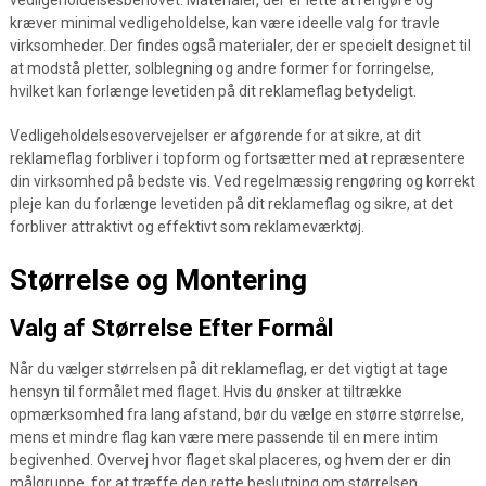
vedligeholdelsesbehovet. Materialer, der er lette at rengøre og
kræver minimal vedligeholdelse, kan være ideelle valg for travle
virksomheder. Der findes også materialer, der er specielt designet til
at modstå pletter, solblegning og andre former for forringelse,
hvilket kan forlænge levetiden på dit reklameflag betydeligt.
Vedligeholdelsesovervejelser er afgørende for at sikre, at dit
reklameflag forbliver i topform og fortsætter med at repræsentere
din virksomhed på bedste vis. Ved regelmæssig rengøring og korrekt
pleje kan du forlænge levetiden på dit reklameflag og sikre, at det
forbliver attraktivt og effektivt som reklameværktøj.
Størrelse og Montering
Valg af Størrelse Efter Formål
Når du vælger størrelsen på dit reklameflag, er det vigtigt at tage
hensyn til formålet med flaget. Hvis du ønsker at tiltrække
opmærksomhed fra lang afstand, bør du vælge en større størrelse,
mens et mindre flag kan være mere passende til en mere intim
begivenhed. Overvej hvor flaget skal placeres, og hvem der er din
målgruppe, for at træffe den rette beslutning om størrelsen.