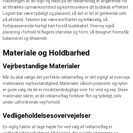
Placeringen af dit logo og tekst på dit reklameflag er afgørende for
at tiltrække opmærksomhed og kommunikere dit budskab effektivt.
Logoet bør være tydeligt og placeret, så det er let at genkende selv
på afstand. Teksten bør være kortfattet og letlæselig, så
forbipasserende hurtigt kan forstå budskabet. Overvej også
placering i forhold til flagets størrelse og form, så designet fremstår
balanceret og tiltalende.
Materiale og Holdbarhed
Vejrbestandige Materialer
Når du skal vælge det perfekte reklameflag, er det vigtigt at overveje
materialets vejrbestandighed. Materialer såsom polyester og nylon
er gode valg, da de er modstandsdygtige over for vind og vejr. Disse
materialer sikrer, at dit reklameflag forbliver flot og tydeligt, selv
under udfordrende vejrforhold.
Vedligeholdelsesovervejelser
En vigtig faktor at tage højde for ved valg af reklameflag er